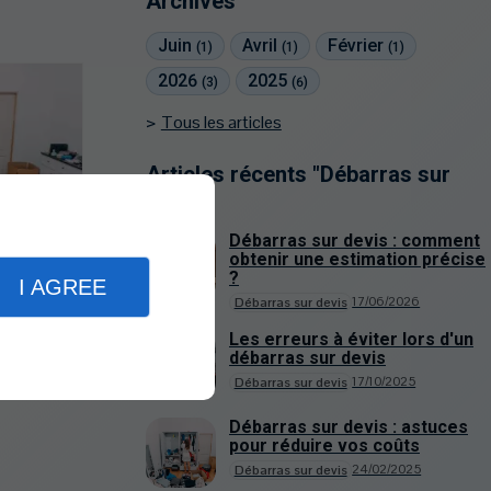
Archives
Juin
Avril
Février
(1)
(1)
(1)
2026
2025
(3)
(6)
Tous les articles
Articles récents "Débarras sur
devis"
Débarras sur devis : comment
obtenir une estimation précise
4/02/2025
?
I AGREE
tuces
17/06/2026
Débarras sur devis
Les erreurs à éviter lors d'un
débarras sur devis
17/10/2025
Débarras sur devis
Débarras sur devis : astuces
pour réduire vos coûts
24/02/2025
Débarras sur devis