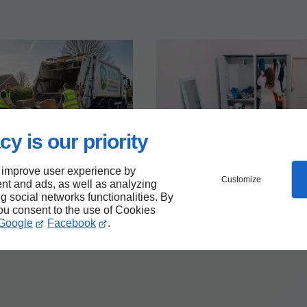
cy is our priority
17/10/2025
2
 devis
Débarras sur devis
 improve user experience by
s à éviter lors d'un
Débarras sur devis : as
Customize
nt and ads, as well as analyzing
sur devis
pour réduire vos coûts
ng social networks functionalities. By
you consent to the use of Cookies
Google
Facebook
.