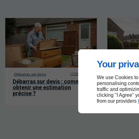
Your priva
17/06/2026
Débarras sur devis
Débarras sur
We use Cookies to
Débarras sur devis : comment
Les erreur
personalising conte
obtenir une estimation
débarras 
traffic and optimizi
précise ?
clicking "I Agree" 
from our providers