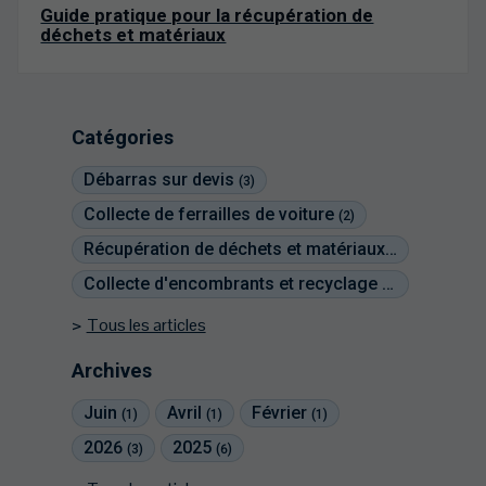
Guide pratique pour la récupération de
déchets et matériaux
Catégories
Débarras sur devis
(3)
Collecte de ferrailles de voiture
(2)
Récupération de déchets et matériaux
(2)
Collecte d'encombrants et recyclage
(2)
Tous les articles
Archives
Juin
Avril
Février
(1)
(1)
(1)
2026
2025
(3)
(6)