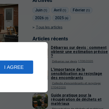
Archives
Juin
Avril
Février
(1)
(1)
(1)
2026
2025
(3)
(6)
Tous les articles
Articles récents
Débarras sur devis : comment
7/06/2026
obtenir une estimation précise
omment
?
17/06/2026
Débarras sur devis
I AGREE
L'importance de la
sensibilisation au recyclage
des encombrants
Collecte d'encombrants et recyclage
17/04/2026
Guide pratique pour la
récupération de déchets et
matériaux
Récupération de déchets et matériaux