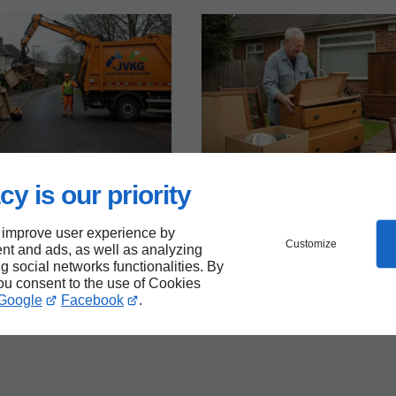
1
ncombrants et recyclage
Débarras sur devis
cy is our priority
Débarras sur devis : c
nce de la
obtenir une estimation
sation au recyclage
précise ?
 improve user experience by
mbrants
Customize
nt and ads, as well as analyzing
ng social networks functionalities. By
you consent to the use of Cookies
Google
Facebook
.