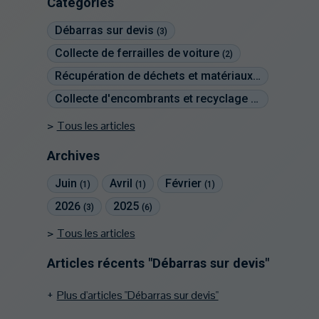
Catégories
Débarras sur devis
(3)
Collecte de ferrailles de voiture
(2)
Récupération de déchets et matériaux
(2)
Collecte d'encombrants et recyclage
(2)
Tous les articles
Archives
Juin
Avril
Février
(1)
(1)
(1)
2026
2025
(3)
(6)
Tous les articles
Articles récents "Débarras sur devis"
Plus d'articles "Débarras sur devis"