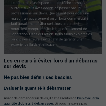
Le débarras d'un espace est une tâche complexe,
surtout si vous avez décidé de passer par un
professionnel sur devis. Que ce soit pour vider une
maison, un appartement ou un local commercial, il
faut absolument éviter certaines erreurs qui
pourraient compromettre le bon déroulement de
l’opération. Dans cet article, nous allons explorer les
principales erreurs à éviter afin de garantir une
expérience fluide et efficace.
Les erreurs à éviter lors d'un débarras
sur devis
Ne pas bien définir ses besoins
Évaluer la quantité à débarrasser
Avant de demander un devis, il est essentiel de
bien évaluer la
quantité d'objets à débarrasser
. Si vous ne savez pas